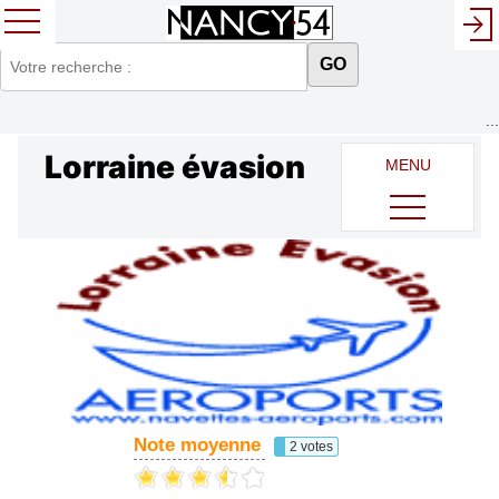
GO
...
Lorraine évasion
MENU
Note moyenne
2 votes