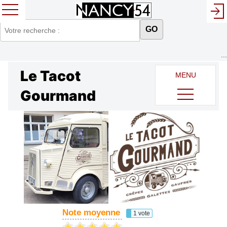
GO
...
Le Tacot
MENU
Gourmand
Note moyenne
1 vote