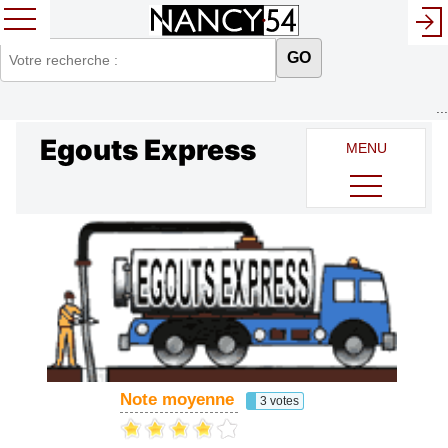
GO
...
Egouts Express
MENU
Note moyenne
3 votes