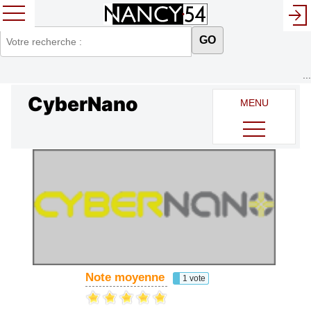
GO
...
CyberNano
MENU
Note moyenne
1 vote