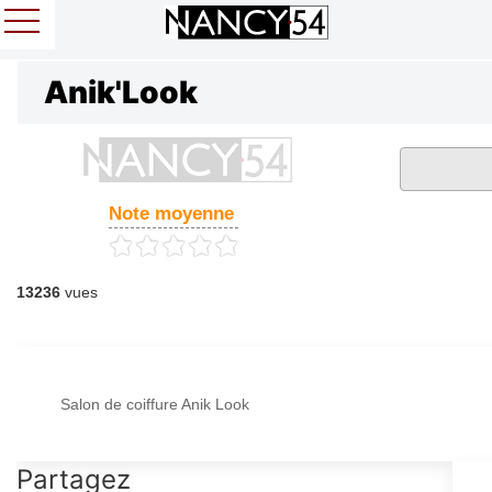
Anik'Look
Note moyenne
13236
vues
Salon de coiffure Anik Look
Partagez