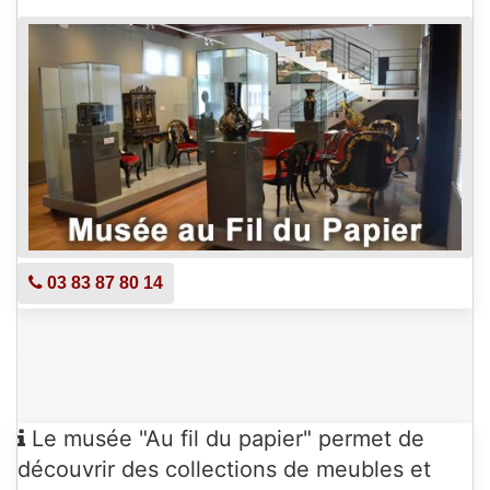
DE
14H00
À
18H00
LUNDI 10 AOÛT
DE
14H00
À
18H00
MERCREDI 12 AOÛT
DE
14H00
À
18H00
03 83 87 80 14
JEUDI 13 AOÛT
DE
14H00
À
18H00
Le musée "Au fil du papier" permet de
découvrir des collections de meubles et
VENDREDI 14 AOÛT