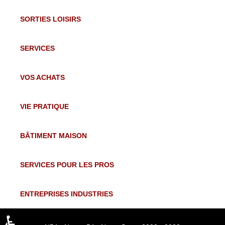
DIMANCHE 23 AOÛT
SORTIES LOISIRS
DE
14H00
À
18H00
SERVICES
LUNDI 24 AOÛT
VOS ACHATS
DE
14H00
À
18H00
VIE PRATIQUE
BÂTIMENT MAISON
SERVICES POUR LES PROS
ENTREPRISES INDUSTRIES
♿