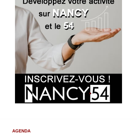
MERCREDI 19 AOÛT
DE
14H00
À
18H00
JEUDI 20 AOÛT
DE
14H00
À
18H00
VENDREDI 21 AOÛT
DE
14H00
À
18H00
SAMEDI 22 AOÛT
DE
14H00
À
18H00
AGENDA