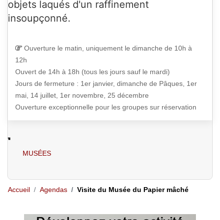
objets laqués d'un raffinement
DE
14H00
À
18H00
insoupçonné.
Ouverture le matin, uniquement le dimanche de 10h à
SAMEDI 15 AOÛT
12h
Ouvert de 14h à 18h (tous les jours sauf le mardi)
DE
14H00
À
18H00
Jours de fermeture : 1er janvier, dimanche de Pâques, 1er
mai, 14 juillet, 1er novembre, 25 décembre
Ouverture exceptionnelle pour les groupes sur réservation
DIMANCHE 16 AOÛT
DE
14H00
À
18H00
MUSÉES
LUNDI 17 AOÛT
DE
14H00
À
18H00
Accueil
Agendas
Visite du Musée du Papier mâché