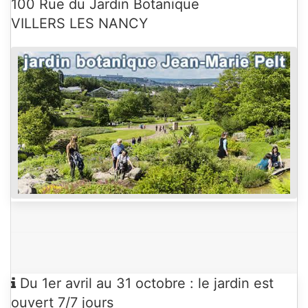
100 Rue du Jardin Botanique
LUNDI 10 AOÛT
VILLERS LES NANCY
DE
09H00
À
17H00
MARDI 11 AOÛT
DE
09H00
À
17H00
MERCREDI 12 AOÛT
DE
09H00
À
17H00
JEUDI 13 AOÛT
DE
09H00
À
17H00
Du 1er avril au 31 octobre : le jardin est
ouvert 7/7 jours