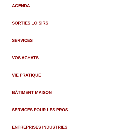
AGENDA
SAMEDI 22 AOÛT
SORTIES LOISIRS
DE
09H00
À
17H00
SERVICES
DIMANCHE 23 AOÛT
VOS ACHATS
DE
09H00
À
17H00
VIE PRATIQUE
BÂTIMENT MAISON
SERVICES POUR LES PROS
ENTREPRISES INDUSTRIES