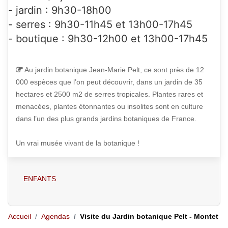
- jardin : 9h30-18h00
VENDREDI 14 AOÛT
- serres : 9h30-11h45 et 13h00-17h45
DE
09H00
À
17H00
- boutique : 9h30-12h00 et 13h00-17h45
SAMEDI 15 AOÛT
Au jardin botanique Jean-Marie Pelt, ce sont près de 12
000 espèces que l’on peut découvrir, dans un jardin de 35
DE
09H00
À
17H00
hectares et 2500 m2 de serres tropicales. Plantes rares et
menacées, plantes étonnantes ou insolites sont en culture
dans l’un des plus grands jardins botaniques de France.
DIMANCHE 16 AOÛT
Un vrai musée vivant de la botanique !
DE
09H00
À
17H00
ENFANTS
LUNDI 17 AOÛT
DE
09H00
À
17H00
Accueil
Agendas
Visite du Jardin botanique Pelt - Montet