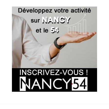
MARDI 18 AOÛT
DE
09H00
À
17H00
MERCREDI 19 AOÛT
DE
09H00
À
17H00
JEUDI 20 AOÛT
DE
09H00
À
17H00
VENDREDI 21 AOÛT
DE
09H00
À
17H00