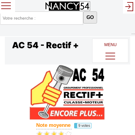
GO
...
AC 54 - Rectif +
MENU
Note moyenne
9 votes